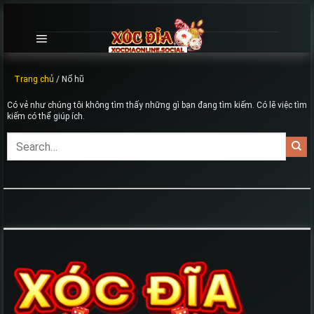
Chuyển
đến
nội
dung
Trang chủ
/
Nổ hũ
Có vẻ như chúng tôi không tìm thấy những gì bạn đang tìm kiếm. Có lẽ việc tìm
kiếm có thể giúp ích.